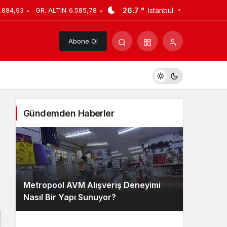
26.7 °
Istanbul
.884,93
GR. ALTIN
6.585,78
Abone Ol
Gündemden Haberler
Metropool AVM Alışveriş Deneyimi
Nasıl Bir Yapı Sunuyor?