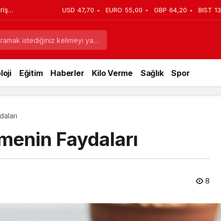
mı?
USD
47,70
EURO
55,00
GBP
64,20
BIST
13
oji
Eğitim
Haberler
Kilo Verme
Sağlık
Spor
daları
emenin Faydaları
8