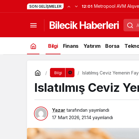
Acı Turşu Kilo Aldırır 
22:28
SON GELIŞMELER
Bilecik Haberleri
Bilgi
Finans
Yatırım
Borsa
Teknol
Islatılmış Ceviz Yemenin Fay
Bilgi
Islatılmış Ceviz Y
Yazar
tarafından yayınlandı
17 Mart 2026, 21:14
yayınlandı