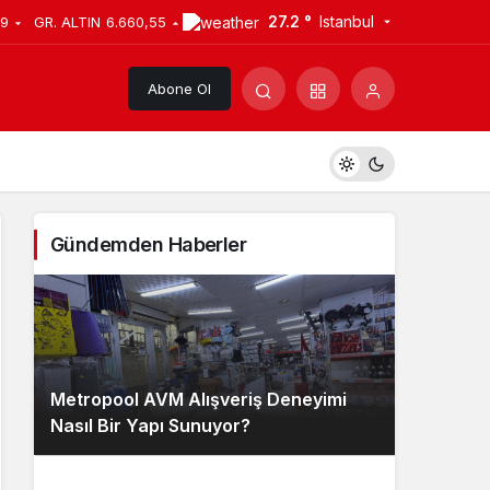
27.2 °
Istanbul
39
GR. ALTIN
6.660,55
Abone Ol
Gündemden Haberler
Metropool AVM Alışveriş Deneyimi
Nasıl Bir Yapı Sunuyor?