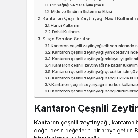
Cilt Sağlığı ve Yara İyileşmesi
Mide ve Sindirim Sistemine Etkisi
Kantaron Çeşnili Zeytinyağı Nasıl Kullanılır
Harici Kullanım
Dahili Kullanım
Sıkça Sorulan Sorular
Kantaron çeşnili zeytinyağı cilt sorunlarında na
Kantaron çeşnili zeytinyağı yanık tedavisinde k
Kantaron çeşnili zeytinyağı mideye iyi gelir m
Kantaron çeşnili zeytinyağı ne kadar tüketilm
Kantaron çeşnili zeytinyağı çocuklar için güve
Kantaron çeşnili zeytinyağı hangi sıklıkla kull
Kantaron çeşnili zeytinyağını herkes kullanabi
Kantaron çeşnili zeytinyağı hangi durumlarda
Kantaron Çeşnili Zeyti
Kantaron çeşnili zeytinyağı
, kantaron b
doğal besin değerlerini bir araya getirir.