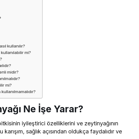
?
sıl kullanılır?
ullanılabilir mi?
i?
elidir?
nli midir?
anılmalıdır?
lir mi?
 kullanılmamalıdır?
nyağı Ne İşe Yarar?
itkisinin iyileştirici özelliklerini ve zeytinyağının
 Bu karışım, sağlık açısından oldukça faydalıdır ve