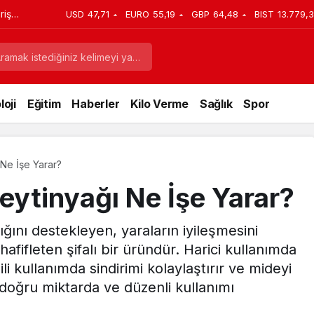
riş
USD
47,71
EURO
55,19
GBP
64,48
BIST
13.779,
ı
oji
Eğitim
Haberler
Kilo Verme
Sağlık
Spor
 Ne İşe Yarar?
eytinyağı Ne İşe Yarar?
lığını destekleyen, yaraların iyileşmesini
hafifleten şifalı bir üründür. Harici kullanımda
li kullanımda sindirimi kolaylaştırır ve mideyi
n doğru miktarda ve düzenli kullanımı