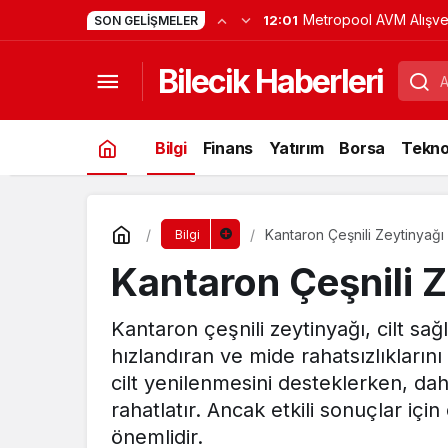
Metropool AVM Alışve
12:01
SON GELIŞMELER
Deneyimi Nasıl Bir Yap
Bilecik Haberleri
Sunuyor?
Bilgi
Finans
Yatırım
Borsa
Teknol
Kantaron Çeşnili Zeytinyağı
Bilgi
Kantaron Çeşnili Z
Kantaron çeşnili zeytinyağı, cilt sağ
hızlandıran ve mide rahatsızlıklarını 
cilt yenilenmesini desteklerken, dahi
rahatlatır. Ancak etkili sonuçlar içi
önemlidir.