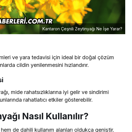
Kantaron Çeşnili Zeytinyağı Ne İşe Yarar?
emleri ve yara tedavisi için ideal bir doğal çözüm
nlarda cildin yenilenmesini hızlandırır.
si
ğı, mide rahatsızlıklarına iyi gelir ve sindirimi
unlarında rahatlatıcı etkiler gösterebilir.
yağı Nasıl Kullanılır?
hem de dahili kullanım alanları oldukça geniştir.