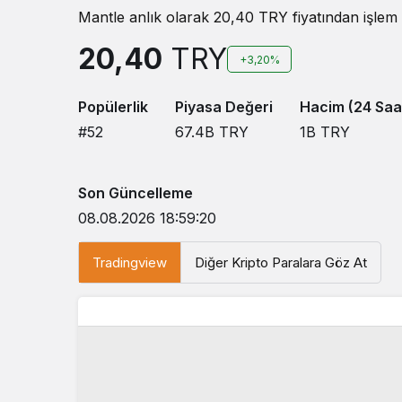
Mantle anlık olarak 20,40 TRY fiyatından işlem 
20,40
TRY
+3,20%
Popülerlik
Piyasa Değeri
Hacim (24 Saa
#52
67.4B
TRY
1B
TRY
Son Güncelleme
08.08.2026 18:59:20
Tradingview
Diğer Kripto Paralara Göz At