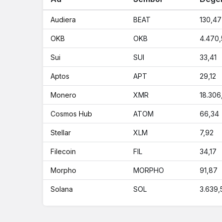
Audiera
BEAT
130,47
OKB
OKB
4.470,
Sui
SUI
33,41
Aptos
APT
29,12
Monero
XMR
18.306
Cosmos Hub
ATOM
66,34
Stellar
XLM
7,92
Filecoin
FIL
34,17
Morpho
MORPHO
91,87
Solana
SOL
3.639,