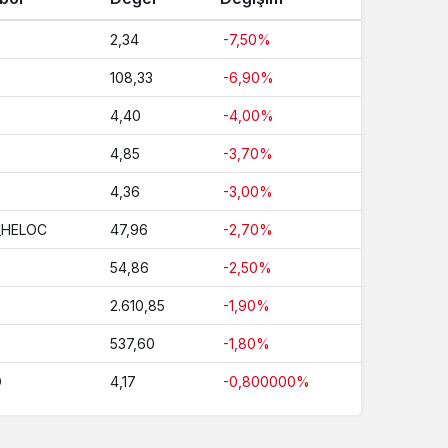
2,34
-7,50%
108,33
-6,90%
4,40
-4,00%
4,85
-3,70%
4,36
-3,00%
_HELOC
47,96
-2,70%
54,86
-2,50%
E
2.610,85
-1,90%
537,60
-1,80%
O
4,17
-0,800000%