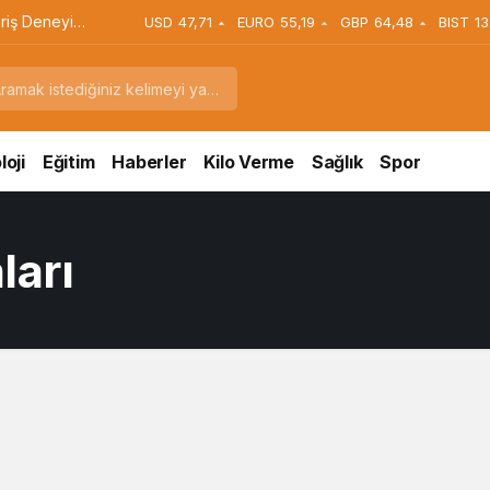
riş Deneyimi
USD
47,71
EURO
55,19
GBP
64,48
BIST
13
?
oji
Eğitim
Haberler
Kilo Verme
Sağlık
Spor
ları