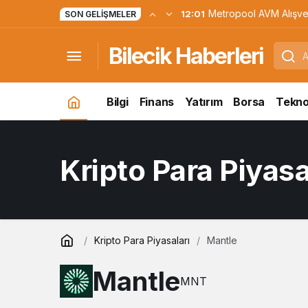
Metropool AVM Alışve
12:01
SON GELIŞMELER
Nasıl Bir Yapı Sunuyor
Bilecik Haberleri
Bilgi
Finans
Yatırım
Borsa
Teknol
Kripto Para Piyasa
Kripto Para Piyasaları
Mantle
Mantle
MNT