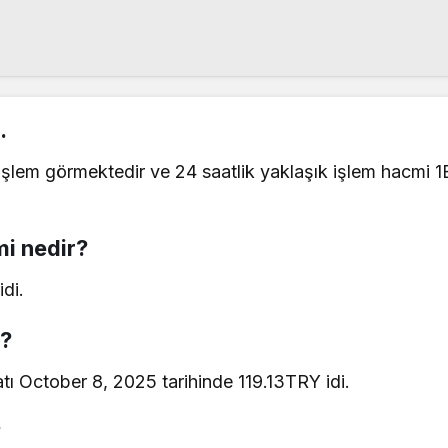
.
işlem görmektedir ve 24 saatlik yaklaşık işlem hacmi 1
mi nedir?
di.
r?
tı October 8, 2025 tarihinde 119.13TRY idi.
?