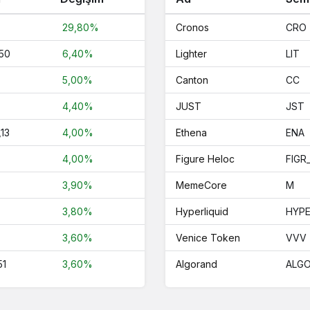
29,80%
Cronos
CRO
50
6,40%
Lighter
LIT
5,00%
Canton
CC
4,40%
JUST
JST
,13
4,00%
Ethena
ENA
4,00%
Figure Heloc
FIGR
3,90%
MemeCore
M
3,80%
Hyperliquid
HYP
3,60%
Venice Token
VVV
51
3,60%
Algorand
ALG