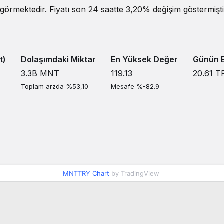
görmektedir. Fiyatı son 24 saatte 3,20% değişim göstermiştir
t)
Dolaşımdaki Miktar
En Yüksek Değer
Günün E
3.3B
MNT
119.13
20.61
T
Toplam arzda %53,10
Mesafe %-82.9
MNTTRY Chart
by TradingView