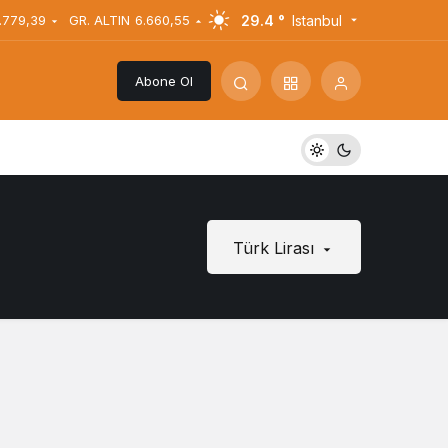
29.4 °
Istanbul
.779,39
GR. ALTIN
6.660,55
Abone Ol
Türk Lirası