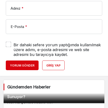
Adınız
*
E-Posta
*
Bir dahaki sefere yorum yaptığımda kullanılmak
üzere adımı, e-posta adresimi ve web site
adresimi bu tarayıcıya kaydet.
YORUM GÖNDER
GIRIŞ YAP
Gündemden Haberler
Metropool AVM Alışveriş Deneyimi Nasıl Bir Yapı
2
Sunuyor?
3
Acı Turşu Kilo Aldırır mı?
4
Rutubet Kokusu Nasıl Giderilir?
5