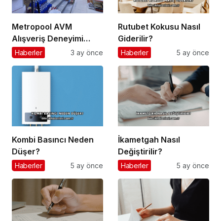
Metropool AVM
Rutubet Kokusu Nasıl
Alışveriş Deneyimi
Giderilir?
Nasıl Bir Yapı Sunuyor?
Haberler
3 ay önce
Haberler
5 ay önce
Kombi Basıncı Neden
İkametgah Nasıl
Düşer?
Değiştirilir?
Haberler
5 ay önce
Haberler
5 ay önce