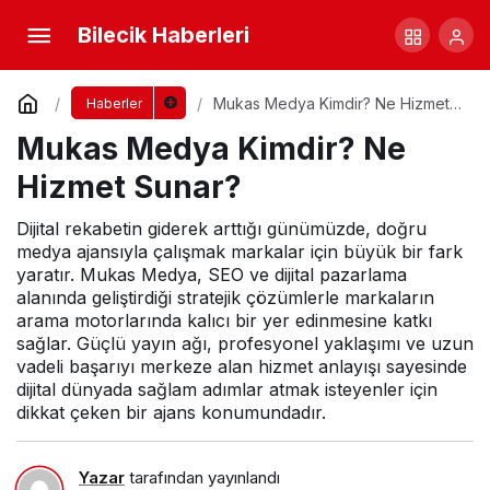
Mukas Medya Kimdir? Ne Hizmet Sunar?
Bilecik Haberleri
Yorum Yap
Mukas Medya Kimdir? Ne Hizmet
Haberler
Sunar?
Mukas Medya Kimdir? Ne
Hizmet Sunar?
Dijital rekabetin giderek arttığı günümüzde, doğru
medya ajansıyla çalışmak markalar için büyük bir fark
yaratır. Mukas Medya, SEO ve dijital pazarlama
alanında geliştirdiği stratejik çözümlerle markaların
arama motorlarında kalıcı bir yer edinmesine katkı
sağlar. Güçlü yayın ağı, profesyonel yaklaşımı ve uzun
vadeli başarıyı merkeze alan hizmet anlayışı sayesinde
dijital dünyada sağlam adımlar atmak isteyenler için
dikkat çeken bir ajans konumundadır.
Yazar
tarafından yayınlandı