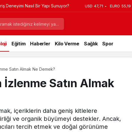
iş Deneyimi Nasıl Bir Yapı Sunuyor?
USD
47,71
EURO
55,19
oji
Eğitim
Haberler
Kilo Verme
Sağlık
Spor
enme Satın Almak Ne Demek?
 İzlenme Satın Almak
ak, içeriklerin daha geniş kitlelere
rliği ve organik büyümeyi destekler. Ancak,
ayıcıları tercih etmek ve doğal görünüme