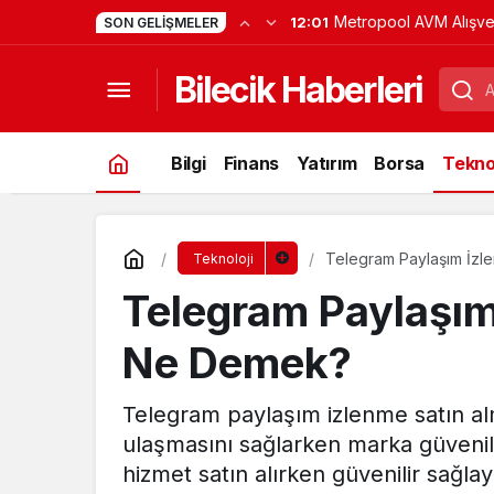
Metropool AVM Alışver
12:01
SON GELIŞMELER
Bilecik Haberleri
Bilgi
Finans
Yatırım
Borsa
Teknol
Telegram Paylaşım İzl
Teknoloji
Telegram Paylaşım
Ne Demek?
Telegram paylaşım izlenme satın alm
ulaşmasını sağlarken marka güvenili
hizmet satın alırken güvenilir sağl