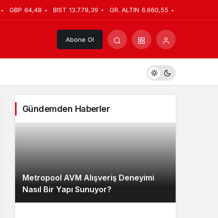
GBP
64,48
BIST
13.779,39
GR. ALTIN
6.660,55
Abone Ol
Gündemden Haberler
Metropool AVM Alışveriş Deneyimi
Nasıl Bir Yapı Sunuyor?