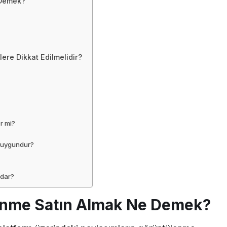
 Demek?
ere Dikkat Edilmelidir?
r mi?
a uygundur?
adar?
enme Satın Almak Ne Demek?