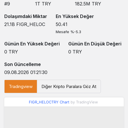
#9
1T
TRY
182.5M
TRY
Dolaşımdaki Miktar
En Yüksek Değer
21.1B
FIGR_HELOC
50.41
Mesafe %-5.3
Günün En Yüksek Değeri
Günün En Düşük Değeri
0
TRY
0
TRY
Son Güncelleme
09.08.2026 01:21:30
Tradingview
Diğer Kripto Paralara Göz At
FIGR_HELOCTRY Chart
by TradingView