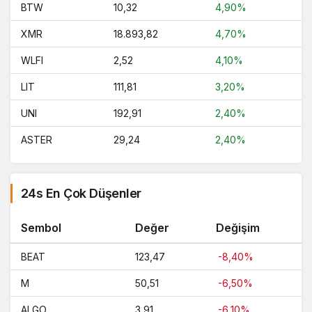
BTW
10,32
4,90%
XMR
18.893,82
4,70%
WLFI
2,52
4,10%
LIT
111,81
3,20%
UNI
192,91
2,40%
ASTER
29,24
2,40%
24s En Çok Düşenler
Sembol
Değer
Değişim
BEAT
123,47
-8,40%
M
50,51
-6,50%
ALGO
3,91
-6,10%