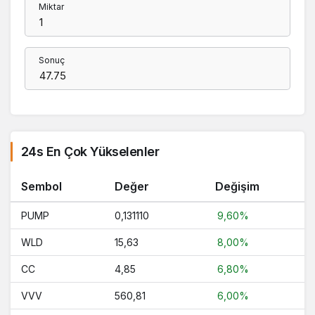
Miktar
Sonuç
24s En Çok Yükselenler
Sembol
Değer
Değişim
PUMP
0,131110
9,60%
WLD
15,63
8,00%
CC
4,85
6,80%
VVV
560,81
6,00%