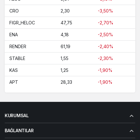
CRO
2,30
-3,50%
FIGR_HELOC
47,75
-2,70%
ENA
4,18
-2,50%
RENDER
61,19
-2,40%
STABLE
1,55
-2,30%
KAS
1,25
-1,90%
APT
28,33
-1,90%
KURUMSAL
BAĞLANTILAR