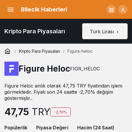
Bilecik Haberleri
Kripto Para Piyasaları
Türk Lirası
Kripto Para Piyasaları
Figure-heloc
Figure Heloc
FIGR_HELOC
Figure Heloc anlık olarak 47,75 TRY fiyatından işlem
görmektedir. Fiyatı son 24 saatte -2,70% değişim
göstermiştir..
47,75
TRY
-2,70%
Popülerlik
Piyasa Değeri
Hacim (24 Saat)